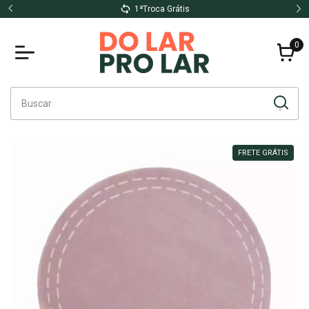
1ªTroca Grátis
0
FRETE GRÁTIS