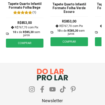
Tapete Quarto Infantil
Tapete Quarto Infantil
Tapet
Formato Folha Bege
Formato Folha Verde
Form
Escuro
(1)
R$853,00
R$853,00
R$767,70
com
Pix
R$767,70
com
Pix
10
x de
R$85,30
sem
1
10
x de
R$85,30
sem
juros
juros
COMPRAR
COMPRAR
Newsletter