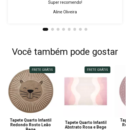
Super recomendo!
Aline Oliveira
Você também pode gostar
FRETE GRÁTIS
FRETE GRÁTIS
Tapete Quarto Infantil
Tapet
Tapete Quarto Infantil
Redondo Rosto Leão
Red
Abstrato Rosa e Bege
Bege