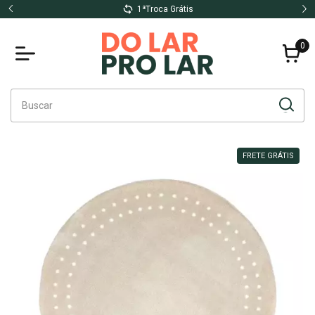
1ªTroca Grátis
0
FRETE GRÁTIS