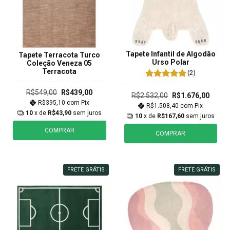
Tapete Infantil de Algodão
Tapete Terracota Turco
Urso Polar
Coleção Veneza 05
Terracota
(2)
R$549,00
R$439,00
R$2.532,00
R$1.676,00
R$395,10
com
Pix
R$1.508,40
com
Pix
10
x de
R$43,90
sem juros
10
x de
R$167,60
sem juros
COMPRAR
COMPRAR
FRETE GRÁTIS
FRETE GRÁTIS