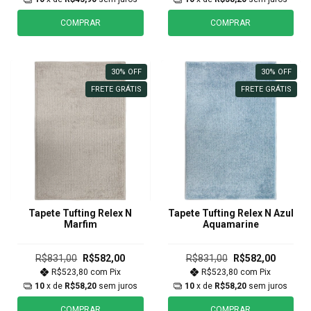
COMPRAR
COMPRAR
30
%
OFF
30
%
OFF
FRETE GRÁTIS
FRETE GRÁTIS
Tapete Tufting Relex N
Tapete Tufting Relex N Azul
Marfim
Aquamarine
R$831,00
R$582,00
R$831,00
R$582,00
R$523,80
com
Pix
R$523,80
com
Pix
10
x de
R$58,20
sem juros
10
x de
R$58,20
sem juros
COMPRAR
COMPRAR