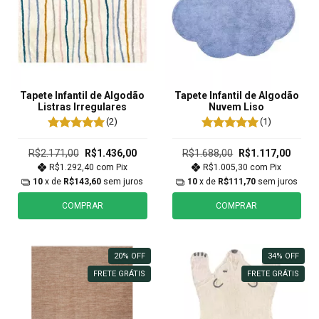
Tapete Infantil de Algodão
Tapete Infantil de Algodão
Listras Irregulares
Nuvem Liso
(2)
(1)
R$2.171,00
R$1.436,00
R$1.688,00
R$1.117,00
R$1.292,40
com
Pix
R$1.005,30
com
Pix
10
x de
R$143,60
sem juros
10
x de
R$111,70
sem juros
COMPRAR
COMPRAR
20
%
OFF
34
%
OFF
FRETE GRÁTIS
FRETE GRÁTIS