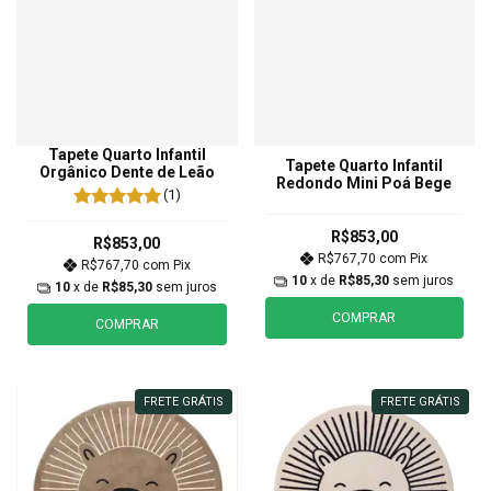
Tapete Quarto Infantil
Tapete Quarto Infantil
Orgânico Dente de Leão
Redondo Mini Poá Bege
(1)
R$853,00
R$853,00
R$767,70
com
Pix
R$767,70
com
Pix
10
x de
R$85,30
sem juros
10
x de
R$85,30
sem juros
COMPRAR
COMPRAR
FRETE GRÁTIS
FRETE GRÁTIS