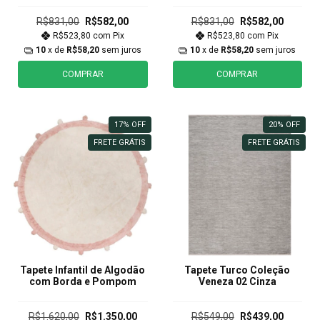
R$831,00
R$582,00
R$831,00
R$582,00
R$523,80
com
Pix
R$523,80
com
Pix
10
x de
R$58,20
sem juros
10
x de
R$58,20
sem juros
COMPRAR
COMPRAR
17
%
OFF
20
%
OFF
FRETE GRÁTIS
FRETE GRÁTIS
Tapete Infantil de Algodão
Tapete Turco Coleção
com Borda e Pompom
Veneza 02 Cinza
R$1.620,00
R$1.350,00
R$549,00
R$439,00