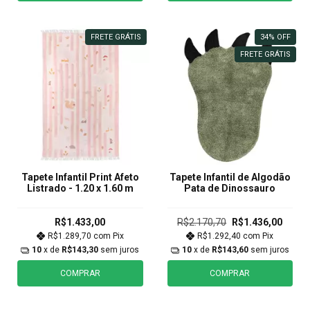
FRETE GRÁTIS
34
%
OFF
FRETE GRÁTIS
Tapete Infantil Print Afeto
Tapete Infantil de Algodão
Listrado - 1.20 x 1.60 m
Pata de Dinossauro
R$1.433,00
R$2.170,70
R$1.436,00
R$1.289,70
com
Pix
R$1.292,40
com
Pix
10
x de
R$143,30
sem juros
10
x de
R$143,60
sem juros
COMPRAR
COMPRAR