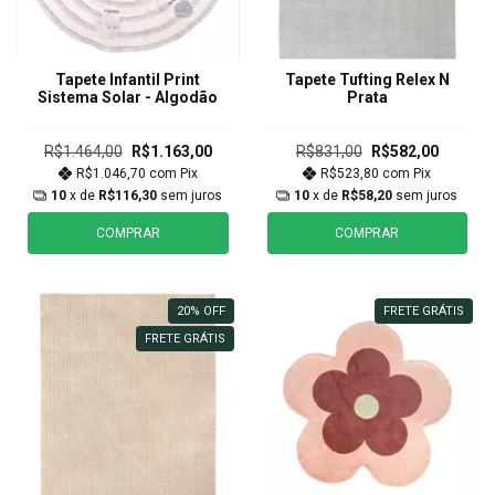
Tapete Infantil Print
Tapete Tufting Relex N
Sistema Solar - Algodão
Prata
R$1.464,00
R$1.163,00
R$831,00
R$582,00
R$1.046,70
com
Pix
R$523,80
com
Pix
10
x de
R$116,30
sem juros
10
x de
R$58,20
sem juros
COMPRAR
COMPRAR
20
%
OFF
FRETE GRÁTIS
FRETE GRÁTIS