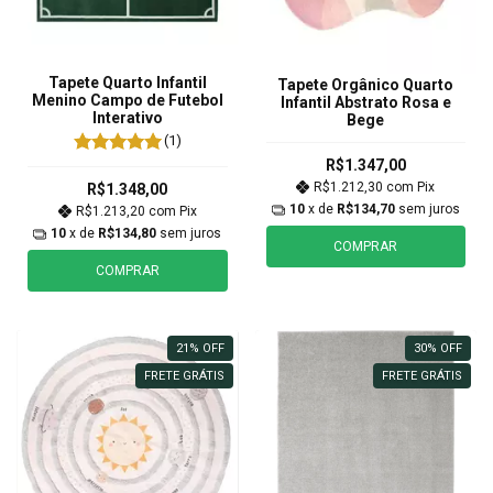
Tapete Quarto Infantil
Tapete Orgânico Quarto
Menino Campo de Futebol
Infantil Abstrato Rosa e
Interativo
Bege
(1)
R$1.347,00
R$1.212,30
com
Pix
R$1.348,00
10
x de
R$134,70
sem juros
R$1.213,20
com
Pix
10
x de
R$134,80
sem juros
COMPRAR
COMPRAR
21
%
OFF
30
%
OFF
FRETE GRÁTIS
FRETE GRÁTIS