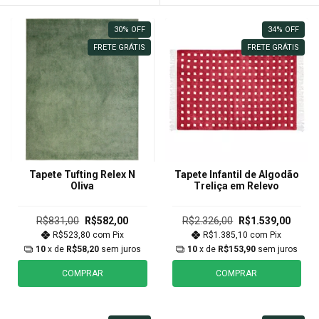
30
%
OFF
34
%
OFF
FRETE GRÁTIS
FRETE GRÁTIS
Tapete Tufting Relex N
Tapete Infantil de Algodão
Oliva
Treliça em Relevo
R$831,00
R$582,00
R$2.326,00
R$1.539,00
R$523,80
com
Pix
R$1.385,10
com
Pix
10
x de
R$58,20
sem juros
10
x de
R$153,90
sem juros
COMPRAR
COMPRAR