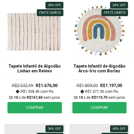
34
%
OFF
34
%
OFF
FRETE GRÁTIS
FRETE GRÁTIS
Tapete Infantil de Algodão
Tapete Infantil de Algodão
Linhas em Relevo
Arco-Íris com Borlas
R$2.532,49
R$1.676,00
R$1.809,00
R$1.197,00
R$1.508,40
com
Pix
R$1.077,30
com
Pix
10
x de
R$167,60
sem juros
10
x de
R$119,70
sem juros
COMPRAR
COMPRAR
34
%
OFF
40
%
OFF