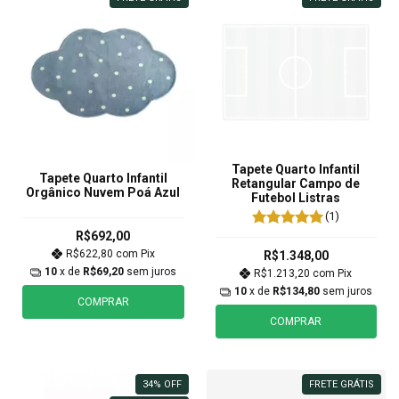
Tapete Quarto Infantil
Tapete Quarto Infantil
Retangular Campo de
Orgânico Nuvem Poá Azul
Futebol Listras
(1)
R$692,00
R$622,80
com
Pix
R$1.348,00
10
x de
R$69,20
sem juros
R$1.213,20
com
Pix
10
x de
R$134,80
sem juros
COMPRAR
COMPRAR
34
%
OFF
FRETE GRÁTIS