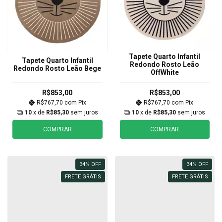
Tapete Quarto Infantil
Tapete Quarto Infantil
Redondo Rosto Leão
Redondo Rosto Leão Bege
OffWhite
R$853,00
R$853,00
R$767,70
com
Pix
R$767,70
com
Pix
10
x de
R$85,30
sem juros
10
x de
R$85,30
sem juros
COMPRAR
COMPRAR
34
%
OFF
34
%
OFF
FRETE GRÁTIS
FRETE GRÁTIS