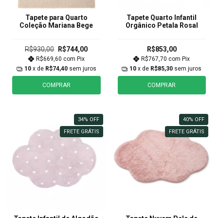
Tapete para Quarto
Tapete Quarto Infantil
Coleção Mariana Bege
Orgânico Petala Rosal
R$930,00
R$744,00
R$853,00
R$669,60
com
Pix
R$767,70
com
Pix
10
x de
R$74,40
sem juros
10
x de
R$85,30
sem juros
COMPRAR
COMPRAR
34
%
OFF
40
%
OFF
FRETE GRÁTIS
FRETE GRÁTIS