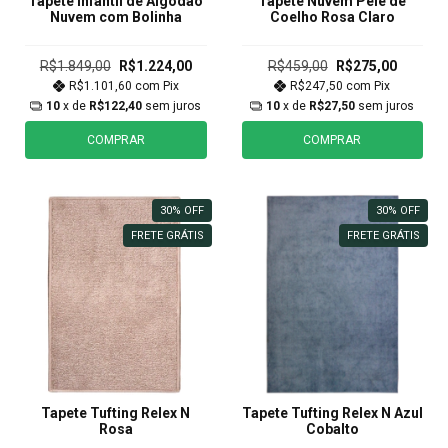
Tapete Infantil de Algodão
Tapete Nuvem Pele de
Nuvem com Bolinha
Coelho Rosa Claro
R$1.849,00
R$1.224,00
R$459,00
R$275,00
R$1.101,60
com
Pix
R$247,50
com
Pix
10
x de
R$122,40
sem juros
10
x de
R$27,50
sem juros
COMPRAR
COMPRAR
30
%
OFF
30
%
OFF
FRETE GRÁTIS
FRETE GRÁTIS
Tapete Tufting Relex N
Tapete Tufting Relex N Azul
Rosa
Cobalto