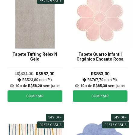
FRETE GRÁTIS
Tapete Tufting Relex N
Tapete Quarto Infantil
Gelo
Orgânico Encanto Rosa
R$831,00
R$582,00
R$853,00
R$523,80
com
Pix
R$767,70
com
Pix
10
x de
R$58,20
sem juros
10
x de
R$85,30
sem juros
COMPRAR
COMPRAR
34
%
OFF
34
%
OFF
FRETE GRÁTIS
FRETE GRÁTIS