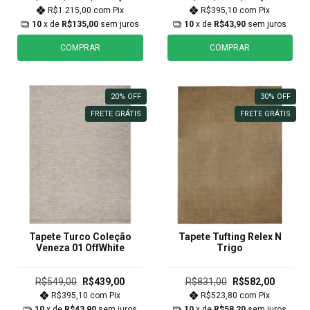
R$1.215,00
com
Pix
R$395,10
com
Pix
10
x de
R$135,00
sem juros
10
x de
R$43,90
sem juros
COMPRAR
COMPRAR
20
%
OFF
30
%
OFF
FRETE GRÁTIS
FRETE GRÁTIS
Tapete Turco Coleção
Tapete Tufting Relex N
Veneza 01 OffWhite
Trigo
R$549,00
R$439,00
R$831,00
R$582,00
R$395,10
com
Pix
R$523,80
com
Pix
10
x de
R$43,90
sem juros
10
x de
R$58,20
sem juros