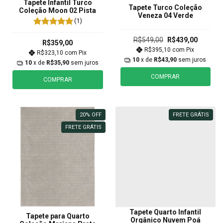
Tapete Infantil Turco
Tapete Turco Coleção
Coleção Moon 02 Pista
Veneza 04 Verde
(1)
R$549,00
R$439,00
R$359,00
R$395,10
com
Pix
R$323,10
com
Pix
10
x de
R$43,90
sem juros
10
x de
R$35,90
sem juros
COMPRAR
COMPRAR
20
%
OFF
FRETE GRÁTIS
FRETE GRÁTIS
Tapete Quarto Infantil
Tapete para Quarto
Orgânico Nuvem Poá