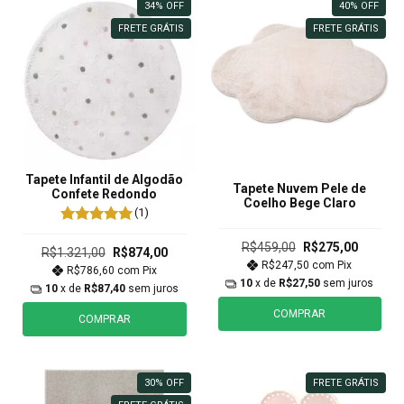
34
%
OFF
40
%
OFF
FRETE GRÁTIS
FRETE GRÁTIS
Tapete Infantil de Algodão
Tapete Nuvem Pele de
Confete Redondo
Coelho Bege Claro
(1)
R$459,00
R$275,00
R$1.321,00
R$874,00
R$247,50
com
Pix
R$786,60
com
Pix
10
x de
R$27,50
sem juros
10
x de
R$87,40
sem juros
COMPRAR
COMPRAR
30
%
OFF
FRETE GRÁTIS