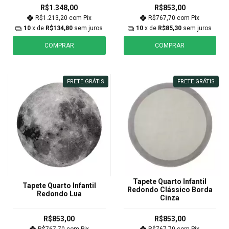
R$1.348,00
R$853,00
R$1.213,20
com
Pix
R$767,70
com
Pix
10
x de
R$134,80
sem juros
10
x de
R$85,30
sem juros
COMPRAR
COMPRAR
FRETE GRÁTIS
FRETE GRÁTIS
Tapete Quarto Infantil
Tapete Quarto Infantil
Redondo Clássico Borda
Redondo Lua
Cinza
R$853,00
R$853,00
R$767,70
com
Pix
R$767,70
com
Pix