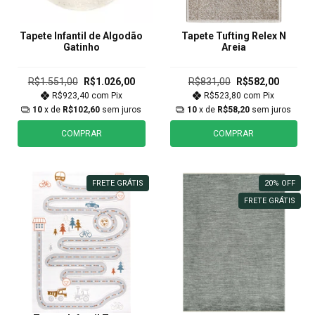
Tapete Infantil de Algodão
Tapete Tufting Relex N
Gatinho
Areia
R$1.551,00
R$1.026,00
R$831,00
R$582,00
R$923,40
com
Pix
R$523,80
com
Pix
10
x de
R$102,60
sem juros
10
x de
R$58,20
sem juros
COMPRAR
COMPRAR
FRETE GRÁTIS
20
%
OFF
FRETE GRÁTIS