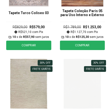
Tapete Coleção Paris 05
Tapete Turco Coliseo 03
para Uso Interno e Externo
R$829,00
R$579,00
R$1.789,00
R$1.253,00
R$521,10
com
Pix
R$1.127,70
com
Pix
10
x de
R$57,90
sem juros
10
x de
R$125,30
sem juros
COMPRAR
COMPRAR
30
%
OFF
30
%
OFF
FRETE GRÁTIS
FRETE GRÁTIS