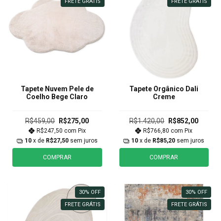
FRETE GRÁTIS
FRETE GRÁTIS
Tapete Nuvem Pele de
Tapete Orgânico Dali
Coelho Bege Claro
Creme
R$459,00
R$275,00
R$1.420,00
R$852,00
R$247,50
com
Pix
R$766,80
com
Pix
10
x de
R$27,50
sem juros
10
x de
R$85,20
sem juros
COMPRAR
COMPRAR
30
%
OFF
30
%
OFF
FRETE GRÁTIS
FRETE GRÁTIS