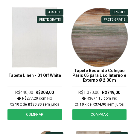
30
%
OFF
30
%
OFF
FRETE GRÁTIS
FRETE GRÁTIS
Tapete Redondo Coleção
Tapete Linen - 01 Off White
Paris 05 para Uso Interno e
Externo Ø 2.00 m
R$440,00
R$308,00
R$1.070,00
R$749,00
R$277,20
com
Pix
R$674,10
com
Pix
10
x de
R$30,80
sem juros
10
x de
R$74,90
sem juros
COMPRAR
COMPRAR