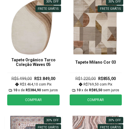
30
%
OFF
30
%
OFF
FRETE GRÁTIS
FRETE GRÁTIS
Tapete Orgânico Turco
Tapete Milano Cor 03
Coleção Waves 05
R$5.499,00
R$3.849,00
R$1.220,00
R$855,00
R$3.464,10
com
Pix
R$769,50
com
Pix
10
x de
R$384,90
sem juros
10
x de
R$85,50
sem juros
COMPRAR
COMPRAR
30
%
OFF
30
%
OFF
FRETE GRÁTIS
FRETE GRÁTIS