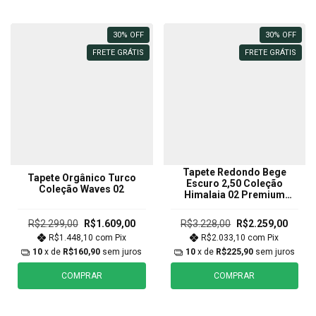
30
%
OFF
30
%
OFF
FRETE GRÁTIS
FRETE GRÁTIS
Tapete Redondo Bege
Tapete Orgânico Turco
Escuro 2,50 Coleção
Coleção Waves 02
Himalaia 02 Premium
Egípcio
R$2.299,00
R$1.609,00
R$3.228,00
R$2.259,00
R$1.448,10
com
Pix
R$2.033,10
com
Pix
10
x de
R$160,90
sem juros
10
x de
R$225,90
sem juros
COMPRAR
COMPRAR