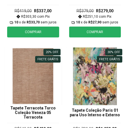
R$419,00
R$337,00
R$379,00
R$279,00
R$303,30
com
Pix
R$251,10
com
Pix
10
x de
R$33,70
sem juros
10
x de
R$27,90
sem juros
COMPRAR
COMPRAR
20
%
OFF
30
%
OFF
FRETE GRÁTIS
FRETE GRÁTIS
Tapete Terracota Turco
Tapete Coleção Paris 01
Coleção Veneza 05
para Uso Interno e Externo
Terracota