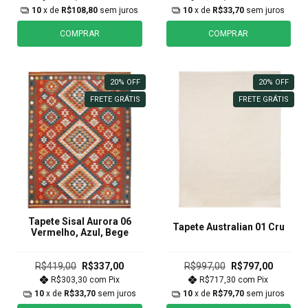
10
x de
R$108,80
sem juros
10
x de
R$33,70
sem juros
COMPRAR
COMPRAR
20
%
OFF
20
%
OFF
FRETE GRÁTIS
FRETE GRÁTIS
Tapete Sisal Aurora 06
Tapete Australian 01 Cru
Vermelho, Azul, Bege
R$419,00
R$337,00
R$997,00
R$797,00
R$303,30
com
Pix
R$717,30
com
Pix
10
x de
R$33,70
sem juros
10
x de
R$79,70
sem juros