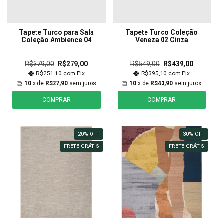
Tapete Turco para Sala
Tapete Turco Coleção
Coleção Ambience 04
Veneza 02 Cinza
R$379,00
R$279,00
R$549,00
R$439,00
R$251,10
com
Pix
R$395,10
com
Pix
10
x de
R$27,90
sem juros
10
x de
R$43,90
sem juros
COMPRAR
COMPRAR
20
%
OFF
30
%
OFF
FRETE GRÁTIS
FRETE GRÁTIS