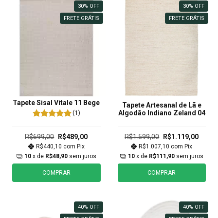
30
%
OFF
30
%
OFF
FRETE GRÁTIS
FRETE GRÁTIS
Tapete Sisal Vitale 11 Bege
Tapete Artesanal de Lã e
(1)
Algodão Indiano Zeland 04
R$699,00
R$489,00
R$1.599,00
R$1.119,00
R$440,10
com
Pix
R$1.007,10
com
Pix
10
x de
R$48,90
sem juros
10
x de
R$111,90
sem juros
COMPRAR
COMPRAR
40
%
OFF
40
%
OFF