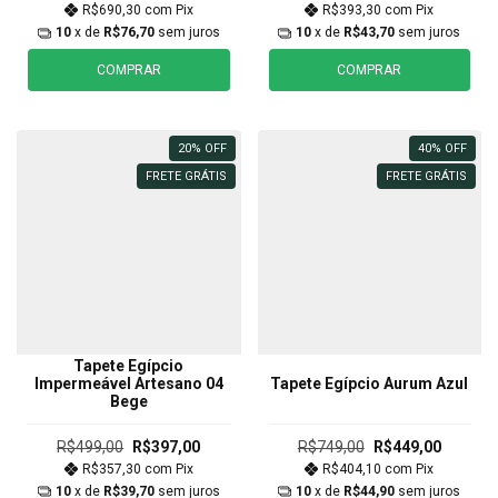
R$690,30
com
Pix
R$393,30
com
Pix
10
x de
R$76,70
sem juros
10
x de
R$43,70
sem juros
COMPRAR
COMPRAR
20
%
OFF
40
%
OFF
FRETE GRÁTIS
FRETE GRÁTIS
Tapete Egípcio
Impermeável Artesano 04
Tapete Egípcio Aurum Azul
Bege
R$499,00
R$397,00
R$749,00
R$449,00
R$357,30
com
Pix
R$404,10
com
Pix
10
x de
R$39,70
sem juros
10
x de
R$44,90
sem juros