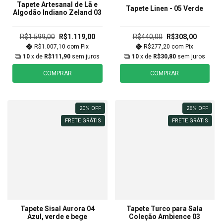
Tapete Artesanal de Lã e
Tapete Linen - 05 Verde
Algodão Indiano Zeland 03
R$1.599,00
R$1.119,00
R$440,00
R$308,00
R$1.007,10
com
Pix
R$277,20
com
Pix
10
x de
R$111,90
sem juros
10
x de
R$30,80
sem juros
COMPRAR
COMPRAR
20
%
OFF
26
%
OFF
FRETE GRÁTIS
FRETE GRÁTIS
Tapete Sisal Aurora 04
Tapete Turco para Sala
Azul, verde e bege
Coleção Ambience 03