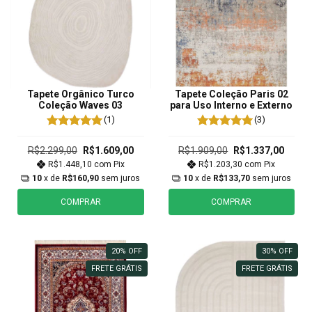
Tapete Orgânico Turco
Tapete Coleção Paris 02
Coleção Waves 03
para Uso Interno e Externo
(1)
(3)
R$2.299,00
R$1.609,00
R$1.909,00
R$1.337,00
R$1.448,10
com
Pix
R$1.203,30
com
Pix
10
x de
R$160,90
sem juros
10
x de
R$133,70
sem juros
COMPRAR
COMPRAR
20
%
OFF
30
%
OFF
FRETE GRÁTIS
FRETE GRÁTIS