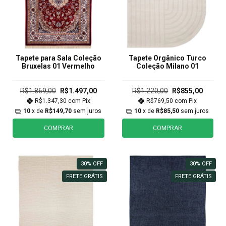
Tapete para Sala Coleção
Tapete Orgânico Turco
Bruxelas 01 Vermelho
Coleção Milano 01
R$1.869,00
R$1.497,00
R$1.220,00
R$855,00
R$1.347,30
com
Pix
R$769,50
com
Pix
10
x de
R$149,70
sem juros
10
x de
R$85,50
sem juros
COMPRAR
COMPRAR
30
%
OFF
30
%
OFF
FRETE GRÁTIS
FRETE GRÁTIS