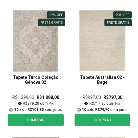
22
%
OFF
20
%
OFF
FRETE GRÁTIS
FRETE GRÁTIS
Tapete Turco Coleção
Tapete Australian 02 -
Gênova 02
Bege
R$1.399,00
R$1.088,00
R$997,00
R$797,00
R$979,20
com
Pix
R$717,30
com
Pix
10
x de
R$108,80
sem juros
10
x de
R$79,70
sem juros
COMPRAR
COMPRAR