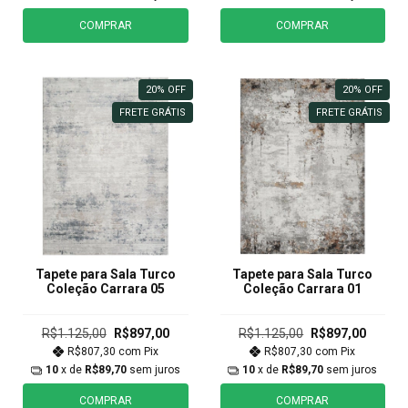
COMPRAR
COMPRAR
20
%
OFF
20
%
OFF
FRETE GRÁTIS
FRETE GRÁTIS
Tapete para Sala Turco
Tapete para Sala Turco
Coleção Carrara 05
Coleção Carrara 01
R$1.125,00
R$897,00
R$1.125,00
R$897,00
R$807,30
com
Pix
R$807,30
com
Pix
10
x de
R$89,70
sem juros
10
x de
R$89,70
sem juros
COMPRAR
COMPRAR