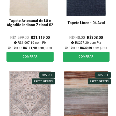
Tapete Artesanal de Lã e
Tapete Linen - 04 Azul
Algodão Indiano Zeland 02
R$1.599,00
R$1.119,00
R$440,00
R$308,00
R$1.007,10
com
Pix
R$277,20
com
Pix
10
x de
R$111,90
sem juros
10
x de
R$30,80
sem juros
COMPRAR
COMPRAR
30
%
OFF
30
%
OFF
FRETE GRÁTIS
FRETE GRÁTIS