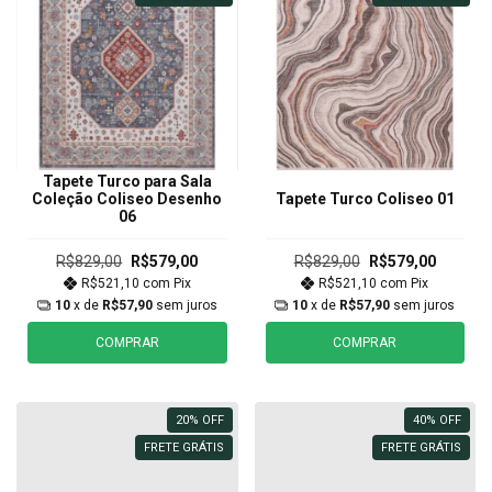
Tapete Turco para Sala
Coleção Coliseo Desenho
Tapete Turco Coliseo 01
06
R$829,00
R$579,00
R$829,00
R$579,00
R$521,10
com
Pix
R$521,10
com
Pix
10
x de
R$57,90
sem juros
10
x de
R$57,90
sem juros
COMPRAR
COMPRAR
20
%
OFF
40
%
OFF
FRETE GRÁTIS
FRETE GRÁTIS