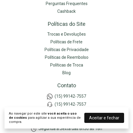
Perguntas Frequentes
Cashback
Políticas do Site
Trocas e Devoluções
Políticas de Frete
Políticas de Privacidade
Políticas de Reembolso
Políticas de Troca
Blog
Contato
(15) 99142-7557
(15) 99142-7557
contato@dolarprolar.com.br
Ao navegar por este site
você aceita o uso
Aceitar e fechar
de cookies
para agilizar a sua experiência de
São Bernardo do Campo - SP
compra.
Segunda à Sexta das 8h30 às 18h