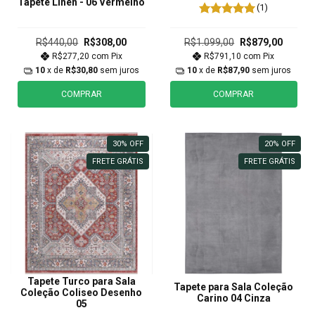
Tapete Linen - 06 Vermelho
(1)
R$440,00
R$308,00
R$1.099,00
R$879,00
R$277,20
com
Pix
R$791,10
com
Pix
10
x de
R$30,80
sem juros
10
x de
R$87,90
sem juros
COMPRAR
COMPRAR
30
%
OFF
20
%
OFF
FRETE GRÁTIS
FRETE GRÁTIS
Tapete Turco para Sala
Tapete para Sala Coleção
Coleção Coliseo Desenho
Carino 04 Cinza
05