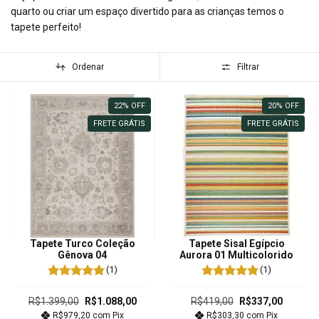
quarto ou criar um espaço divertido para as crianças temos o
tapete perfeito!
Ordenar
Filtrar
22
%
OFF
20
%
OFF
FRETE GRÁTIS
FRETE GRÁTIS
Tapete Turco Coleção
Tapete Sisal Egípcio
Gênova 04
Aurora 01 Multicolorido
(1)
(1)
R$1.399,00
R$1.088,00
R$419,00
R$337,00
R$979,20
com
Pix
R$303,30
com
Pix