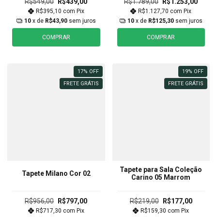
R$549,00
R$439,00
R$1.789,00
R$1.253,00
R$395,10
com
Pix
R$1.127,70
com
Pix
10
x de
R$43,90
sem juros
10
x de
R$125,30
sem juros
COMPRAR
COMPRAR
17
%
OFF
19
%
OFF
FRETE GRÁTIS
FRETE GRÁTIS
Tapete para Sala Coleção
Tapete Milano Cor 02
Carino 05 Marrom
R$956,00
R$797,00
R$219,00
R$177,00
R$717,30
com
Pix
R$159,30
com
Pix