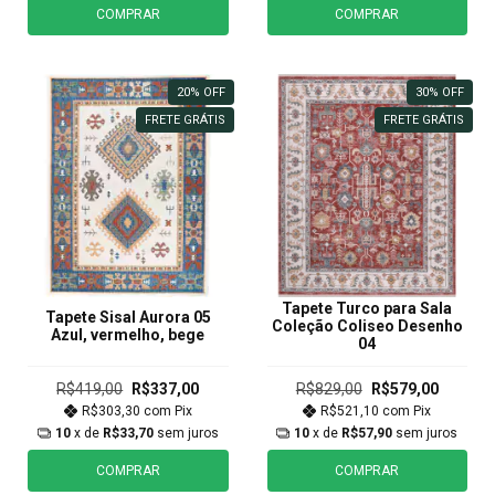
COMPRAR
COMPRAR
20
%
OFF
30
%
OFF
FRETE GRÁTIS
FRETE GRÁTIS
Tapete Turco para Sala
Tapete Sisal Aurora 05
Coleção Coliseo Desenho
Azul, vermelho, bege
04
R$419,00
R$337,00
R$829,00
R$579,00
R$303,30
com
Pix
R$521,10
com
Pix
10
x de
R$33,70
sem juros
10
x de
R$57,90
sem juros
COMPRAR
COMPRAR