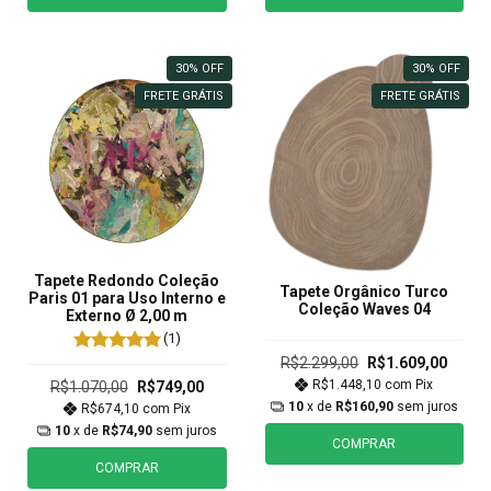
30
%
OFF
30
%
OFF
FRETE GRÁTIS
FRETE GRÁTIS
Tapete Redondo Coleção
Tapete Orgânico Turco
Paris 01 para Uso Interno e
Coleção Waves 04
Externo Ø 2,00 m
(1)
R$2.299,00
R$1.609,00
R$1.448,10
com
Pix
R$1.070,00
R$749,00
10
x de
R$160,90
sem juros
R$674,10
com
Pix
10
x de
R$74,90
sem juros
COMPRAR
COMPRAR