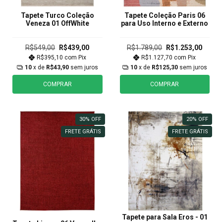
Tapete Turco Coleção
Tapete Coleção Paris 06
Veneza 01 OffWhite
para Uso Interno e Externo
R$549,00
R$439,00
R$1.789,00
R$1.253,00
R$395,10
com
Pix
R$1.127,70
com
Pix
10
x de
R$43,90
sem juros
10
x de
R$125,30
sem juros
COMPRAR
COMPRAR
30
%
OFF
20
%
OFF
FRETE GRÁTIS
FRETE GRÁTIS
Tapete para Sala Eros - 01