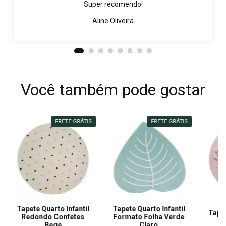
Super recomendo!
Aline Oliveira
Você também pode gostar
FRETE GRÁTIS
FRETE GRÁTIS
Tapete Quarto Infantil
Tapete Quarto Infantil
Tapet
Redondo Confetes
Formato Folha Verde
Re
Bege
Claro