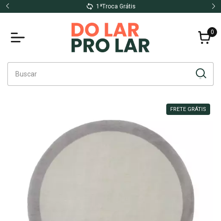
1ªTroca Grátis
0
FRETE GRÁTIS