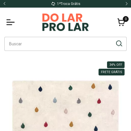
1ªTroca Grátis
0
34
%
OFF
FRETE GRÁTIS