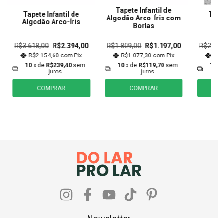
Tapete Infantil de
Tapete Infantil de
Tap
Algodão Arco-Íris com
Algodão Arco-Íris
A
Borlas
R$3.618,00
R$2.394,00
R$1.809,00
R$1.197,00
R$2.5
R$2.154,60
com
Pix
R$1.077,30
com
Pix
R
10
x de
R$239,40
sem
10
x de
R$119,70
sem
10
juros
juros
COMPRAR
COMPRAR