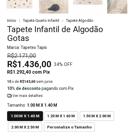
Início
Tapete Quarto Infantil
Tapete Algodão
Tapete Infantil de Algodão
Gotas
Marca:
Tapetes Tapis
R$2.171,00
R$1.436,00
34
% OFF
R$1.292,40
com
Pix
10
x de
R$143,60
sem juros
10% de desconto
pagando com Pix
Ver mais detalhes
Tamanho:
1.00 M X 1.40 M
1.00 M X 1.40 M
1.20 M X 1.60 M
1.50 M X 2.00 M
2.00 M X 2.50 M
Personalize o Tamanho