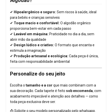
Algodão?
✔
Hipoalergênico e seguro:
Sem riscos à saúde, ideal
para bebês e crianças sensíveis
✔
Toque macio e confortável:
O algodão orgânico
proporciona bem-estar em cada passo
✔
Lavável em máquina:
Praticidade no dia a dia, sem
abrir mão da qualidade
✔
Design lúdico e criativo:
O formato que encanta e
estimula a imaginação
✔
Produção artesanal e ecológica:
Cada peça é única,
feita com responsabilidade ambiental
Personalize do seu jeito
Escolha o
tamanho e a cor
que mais combinam com a
sua decoração. Cada tapete é feito
sob encomenda
, com
acabamento impecável e atenção aos detalhes — como
toda peça exclusiva deve ser.
📩 Solicite o seu modelo personalizado pelo whatsapp.