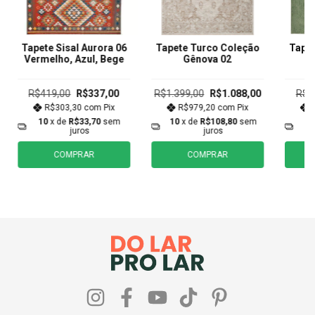
Tapete Sisal Aurora 06
Tapete Turco Coleção
Tapet
Vermelho, Azul, Bege
Gênova 02
R$419,00
R$337,00
R$1.399,00
R$1.088,00
R$8
R$303,30
com
Pix
R$979,20
com
Pix
10
x de
R$33,70
sem
10
x de
R$108,80
sem
1
juros
juros
COMPRAR
COMPRAR