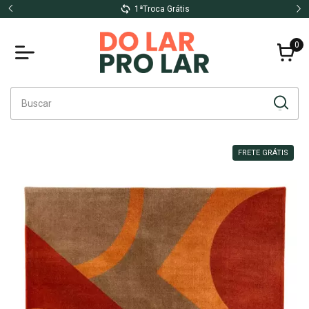
1ªTroca Grátis
0
FRETE GRÁTIS