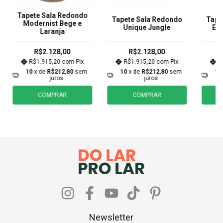
Tapete Sala Redondo
Tapete Sala Redondo
Tape
Modernist Bege e
Unique Jungle
Ecl
Laranja
R$2.128,00
R$2.128,00
R$1.915,20
com
Pix
R$1.915,20
com
Pix
R
10
x de
R$212,80
sem
10
x de
R$212,80
sem
10
juros
juros
COMPRAR
COMPRAR
Newsletter