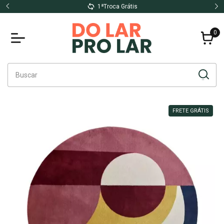
1ªTroca Grátis
0
FRETE GRÁTIS