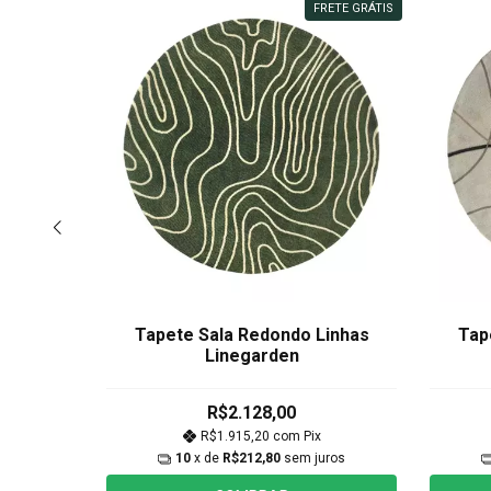
RETE GRÁTIS
FRETE GRÁTIS
dernist
Tapete Sala Redondo Linhas
Tap
nja
Linegarden
R$2.128,00
R$1.915,20
com
Pix
uros
10
x de
R$212,80
sem juros