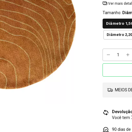
Ver mais deta
Tamanho:
Diâm
Diâmetro 1,5
Diâmetro 2,2
MEIOS DE
Devolução
Você tem 7
90 dias de