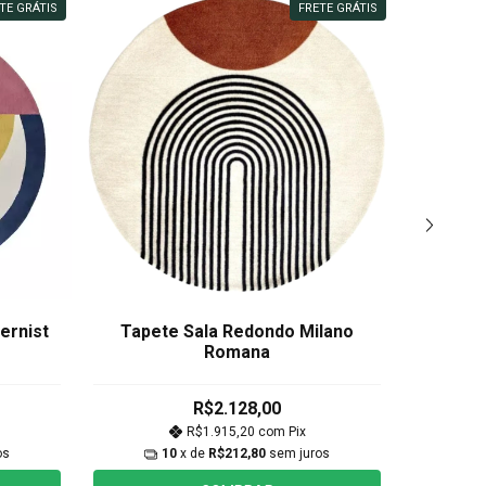
TE GRÁTIS
FRETE GRÁTIS
ernist
Tapete Sala Redondo Milano
Tapet
Romana
R$2.128,00
R$1.915,20
com
Pix
os
10
x de
R$212,80
sem juros