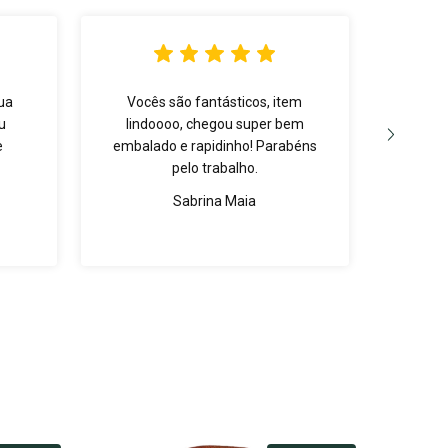
ua
Vocês são fantásticos, item
A pe
u
lindoooo, chegou super bem
que e
e
embalado e rapidinho! Parabéns
pelo trabalho.
Sabrina Maia