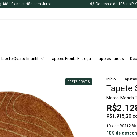
Até 10x no cartão sem Juros
Desconto de 10% no PI
Tapete Quarto Infantil
Tapetes Pronta Entrega
Tapetes Turcos
Dec
Início
Tapetes
FRETE GRÁTIS
Tapete 
Marca:
Moriah 
R$2.12
R$1.915,20
c
10
x de
R$212,80
10% de descon