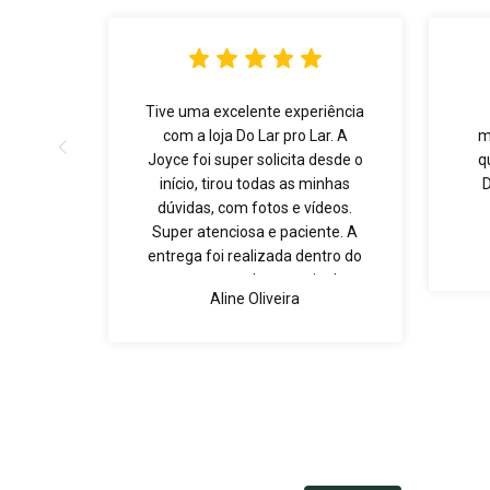
Tive uma excelente experiência
com a loja Do Lar pro Lar. A
m
Joyce foi super solicita desde o
q
início, tirou todas as minhas
dúvidas, com fotos e vídeos.
Super atenciosa e paciente. A
entrega foi realizada dentro do
prazo, e os produtos muito bem
Aline Oliveira
embalados. Super recomendo!