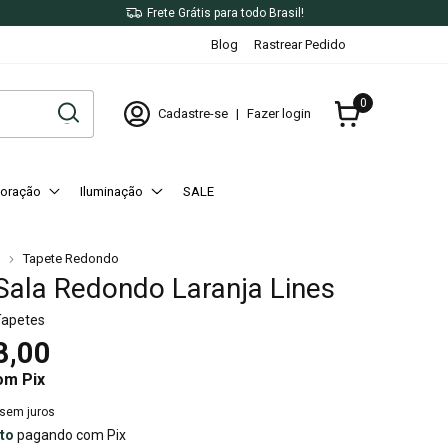
X
Frete Grátis para todo Brasil!
Blog
Rastrear Pedido
0
Cadastre-se
|
Fazer login
oração
Iluminação
SALE
Tapete Redondo
Sala Redondo Laranja Lines
Tapetes
8,00
om
Pix
sem juros
to
pagando com Pix