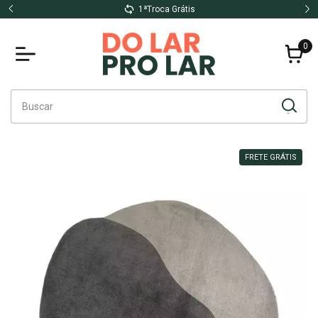
1ªTroca Grátis
0
FRETE GRÁTIS