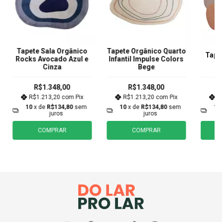
Tapete Sala Orgânico
Tapete Orgânico Quarto
Tape
Rocks Avocado Azul e
Infantil Impulse Colors
Mi
Cinza
Bege
R$1.348,00
R$1.348,00
R$1.213,20
com
Pix
R$1.213,20
com
Pix
R
10
x de
R$134,80
sem
10
x de
R$134,80
sem
10
juros
juros
COMPRAR
COMPRAR