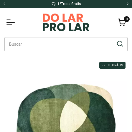
1ªTroca Grátis
0
FRETE GRÁTIS