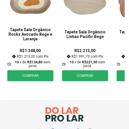
Tapete Sala Orgânico
Tapete Sala Orgânico
Tape
Rocks Avocado Bege e
Linhas Pacific Bege
Mi
Laranja
R$1.348,00
R$2.213,00
R$1.213,20
com
Pix
R$1.991,70
com
Pix
R
10
x de
R$134,80
sem
10
x de
R$221,30
sem
10
juros
juros
COMPRAR
COMPRAR