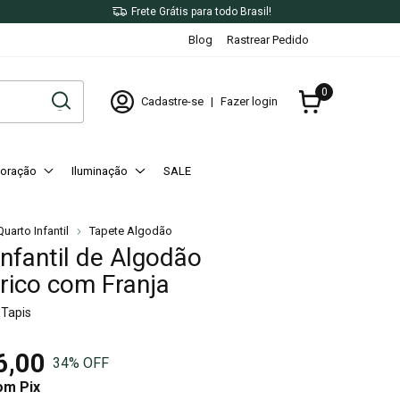
X
Frete Grátis para todo Brasil!
Blog
Rastrear Pedido
0
Cadastre-se
|
Fazer login
oração
Iluminação
SALE
uarto Infantil
Tapete Algodão
Infantil de Algodão
ico com Franja
 Tapis
6,00
34
% OFF
om
Pix