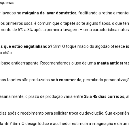
equenas.
r lavados na
máquina de lavar doméstica
, facilitando a rotina e man
os primeiros usos, é comum que o tapete solte alguns fiapos, o que te
himento de 5% a 8% após a primeira lavagem — uma característica natur
ças que estão engatinhando?
Sim! O toque macio do algodão oferece
i
o chão.
ui base antiderrapante. Recomendamos o uso de uma
manta antiderra
sos tapetes são produzidos
sob encomenda
, permitindo personaliza
esanalmente, o prazo de produção varia entre
35 a 45 dias corridos
, 
ias após o recebimento para solicitar troca ou devolução. Sua experiênc
fantil?
Sim. O design lúdico e acolhedor estimula a imaginação e dá um