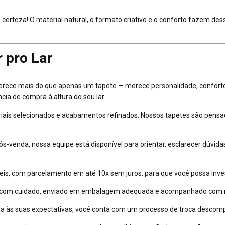
certeza! O material natural, o formato criativo e o conforto fazem de
 pro Lar
erece mais do que apenas um tapete — merece personalidade, conforto 
a de compra à altura do seu lar.
is selecionados e acabamentos refinados. Nossos tapetes são pensado
s-venda, nossa equipe está disponível para orientar, esclarecer dúvidas 
is, com parcelamento em até 10x sem juros, para que você possa inves
 com cuidado, enviado em embalagem adequada e acompanhado com ras
a às suas expectativas, você conta com um processo de troca descomp