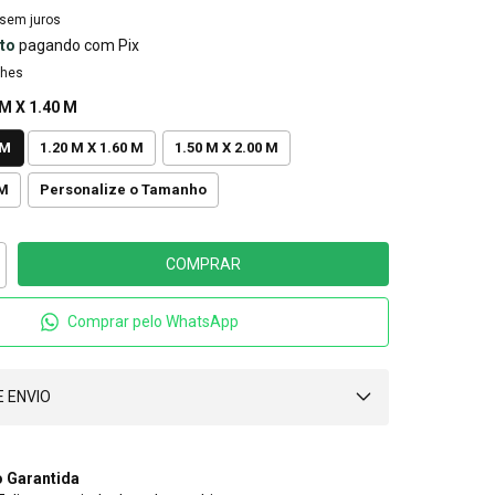
sem juros
to
pagando com Pix
lhes
 M X 1.40 M
 M
1.20 M X 1.60 M
1.50 M X 2.00 M
 M
Personalize o Tamanho
Comprar pelo WhatsApp
 ENVIO
 Garantida