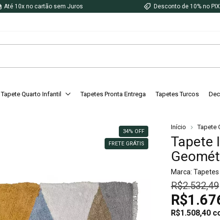
Até 10x no cartão sem Juros
Desconto de 10% no PI
Tapete Quarto Infantil
Tapetes Pronta Entrega
Tapetes Turcos
Dec
Início
Tapete Q
34
%
OFF
Tapete 
FRETE GRÁTIS
Geométr
Marca:
Tapetes
R$2.532,49
R$1.67
R$1.508,40
c