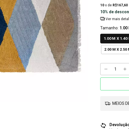
10
x de
R$167,60
10% de descon
Ver mais deta
Tamanho:
1.00
1.00 M X 1.40
2.00 M X 2.50
MEIOS DE
Devolução