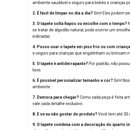
ambiente saudável e seguro para bebês e crianças p
2. É fácil de limpar no dia a dia?
Sim! Eles podem se
3. O tapete solta fiapos ou encolhe com o tempo?
N
se tratar de algodão natural, pode ocorrer um encol
indicadas.
4. Posso usar o tapete em piso frio ou com crian
e seguro para crianças que engatinham ou brincam n
5. O tapete é antiderrapante?
Por padrão, não poss
lisos.
6. É possível personalizar tamanho e cor?
Sim! Nos
ambiente.
7. Demora para chegar?
Como cada peça é feita art
vale cada detalhe exclusivo.
8. E se eu não gostar do produto?
Você tem até 30 d
9. O tapete combina com a decoração do quarto in