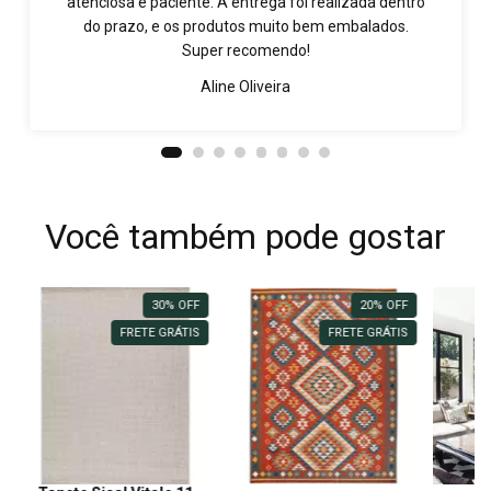
atenciosa e paciente. A entrega foi realizada dentro
do prazo, e os produtos muito bem embalados.
Super recomendo!
Aline Oliveira
Você também pode gostar
30
%
OFF
20
%
OFF
FRETE GRÁTIS
FRETE GRÁTIS