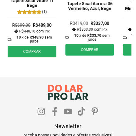
Tapete Sisal Vitale 11
Tapete Sisal Aurora 06
Ta
Bege
Vermelho, Azul, Bege
Minim
(1)
R$419,00
R$337,00
R$699,00
R$489,00
R$303,30
com
Pix
R
R$440,10
com
Pix
10
x de
R$33,70
sem
10
10
x de
R$48,90
sem
juros
juros
COMPRAR
COMPRAR
Newsletter
receba nossas novidades e ofertas exclusivas!