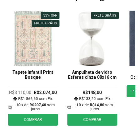
33
%
OFF
FRETE GRÁTIS
FRETE GRÁTIS
Tapete Infantil Print
Ampulheta de vidro
T
Bosque
Esferas cinza 08x16 cm
Colo
PRE
R$3.110,00
R$2.074,00
R$148,00
R$1.866,60
com
Pix
R$133,20
com
Pix
10
x de
R$207,40
sem
10
x de
R$14,80
sem
juros
juros
COMPRAR
COMPRAR