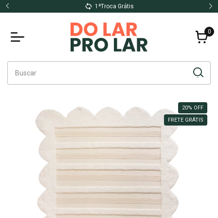
1ªTroca Grátis
0
20
%
OFF
FRETE GRÁTIS