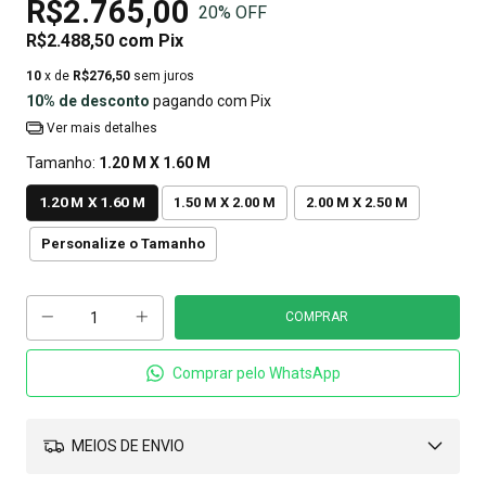
R$2.765,00
20
% OFF
R$2.488,50
com
Pix
10
x de
R$276,50
sem juros
10% de desconto
pagando com Pix
Ver mais detalhes
Tamanho:
1.20 M X 1.60 M
1.20 M X 1.60 M
1.50 M X 2.00 M
2.00 M X 2.50 M
Personalize o Tamanho
Comprar pelo WhatsApp
MEIOS DE ENVIO