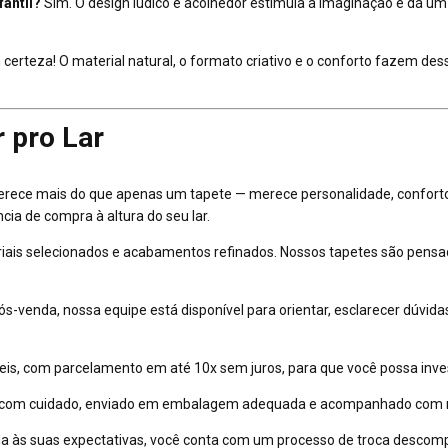
fantil?
Sim. O design lúdico e acolhedor estimula a imaginação e dá um
certeza! O material natural, o formato criativo e o conforto fazem de
 pro Lar
erece mais do que apenas um tapete — merece personalidade, conforto 
a de compra à altura do seu lar.
is selecionados e acabamentos refinados. Nossos tapetes são pensado
s-venda, nossa equipe está disponível para orientar, esclarecer dúvidas 
is, com parcelamento em até 10x sem juros, para que você possa inves
 com cuidado, enviado em embalagem adequada e acompanhado com ras
a às suas expectativas, você conta com um processo de troca descomp