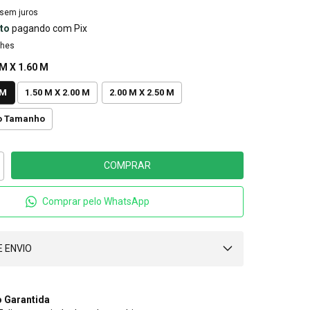
sem juros
to
pagando com Pix
lhes
 M X 1.60 M
 M
1.50 M X 2.00 M
2.00 M X 2.50 M
 o Tamanho
Comprar pelo WhatsApp
 ENVIO
 Garantida