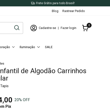
X
Frete Grátis para todo Brasil!
Blog
Rastrear Pedido
0
Cadastre-se
|
Fazer login
oração
Iluminação
SALE
des
Infantil de Algodão Carrinhos
lar
 Tapis
4,00
20
% OFF
om
Pix