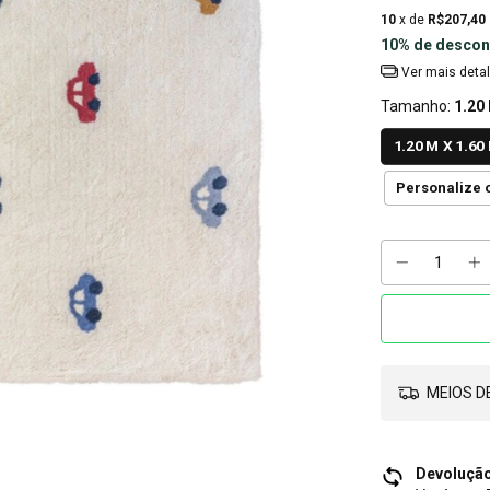
10
x de
R$207,40
10% de descon
Ver mais deta
Tamanho:
1.20
1.20 M X 1.60
Personalize
MEIOS DE
Devolução