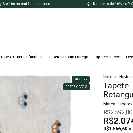
Até 10x no cartão sem Juros
Desconto de 10% no PI
Tapete Quarto Infantil
Tapetes Pronta Entrega
Tapetes Turcos
Dec
Início
Novida
20
%
OFF
Tapete 
FRETE GRÁTIS
Retangu
Marca:
Tapetes
R$2.592,00
R$2.07
R$1.866,60
c