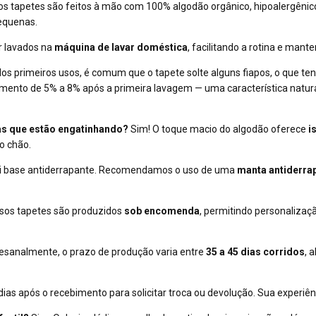
s tapetes são feitos à mão com 100% algodão orgânico, hipoalergênico
equenas.
r lavados na
máquina de lavar doméstica
, facilitando a rotina e man
os primeiros usos, é comum que o tapete solte alguns fiapos, o que te
himento de 5% a 8% após a primeira lavagem — uma característica natur
ças que estão engatinhando?
Sim! O toque macio do algodão oferece
i
o chão.
ui base antiderrapante. Recomendamos o uso de uma
manta antiderra
sos tapetes são produzidos
sob encomenda
, permitindo personaliza
esanalmente, o prazo de produção varia entre
35 a 45 dias corridos
, 
ias após o recebimento para solicitar troca ou devolução. Sua experiênc