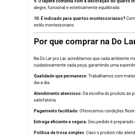
9. O tapete combina com a decoração do quarto in
alegre, funcional e esteticamente equilibrado.
10. É indicado para quartos montessorianos?
Com 
estilo montessoriano.
Por que comprar na Do Lar
Na Do Lar pro Lar, acreditamos que cada ambiente m
cuidadosamente cada peça, garantindo uma experiênci
Qualidade que permanece:
Trabalhamos com materia
dia a dia.
Atendimento atencioso:
Da escolha do produto ao pó
satisfatória.
Pagamento facilitado:
Oferecemos condições flexíve
Entrega eficiente e segura:
Seu pedido é preparado
Política de troca simples:
Caso o produto não atend