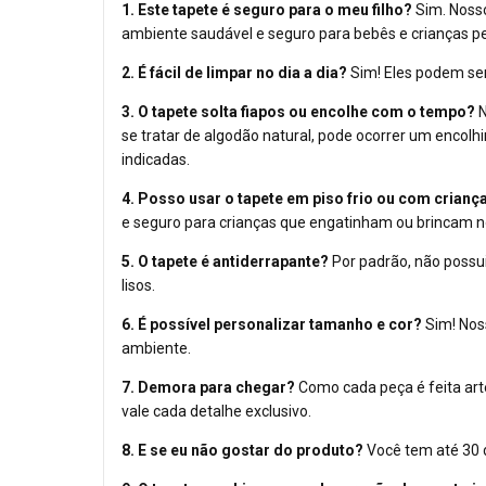
1. Este tapete é seguro para o meu filho?
Sim. Nosso
ambiente saudável e seguro para bebês e crianças p
2. É fácil de limpar no dia a dia?
Sim! Eles podem se
3. O tapete solta fiapos ou encolhe com o tempo?
N
se tratar de algodão natural, pode ocorrer um encol
indicadas.
4. Posso usar o tapete em piso frio ou com crian
e seguro para crianças que engatinham ou brincam n
5. O tapete é antiderrapante?
Por padrão, não poss
lisos.
6. É possível personalizar tamanho e cor?
Sim! Nos
ambiente.
7. Demora para chegar?
Como cada peça é feita art
vale cada detalhe exclusivo.
8. E se eu não gostar do produto?
Você tem até 30 d