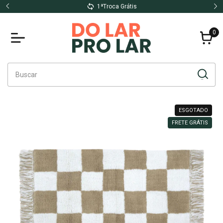
1ªTroca Grátis
0
ESGOTADO
FRETE GRÁTIS