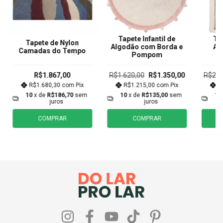
Tapete Infantil de
Tap
Tapete de Nylon
Algodão com Borda e
Al
Camadas do Tempo
Pompom
R$1.867,00
R$1.620,00
R$1.350,00
R$2.6
R$1.680,30
com
Pix
R$1.215,00
com
Pix
R
10
x de
R$186,70
sem
10
x de
R$135,00
sem
10
juros
juros
COMPRAR
COMPRAR