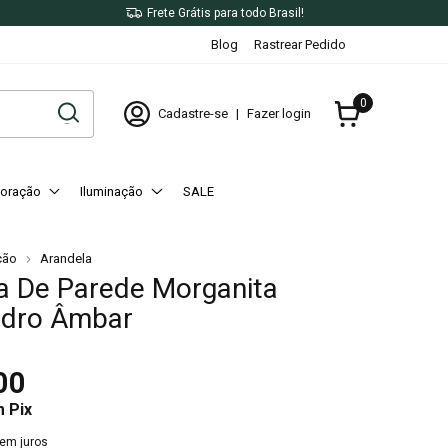
X
Frete Grátis para todo Brasil!
Blog
Rastrear Pedido
0
Cadastre-se
|
Fazer login
oração
Iluminação
SALE
ção
Arandela
a De Parede Morganita
idro Âmbar
00
m
Pix
em juros