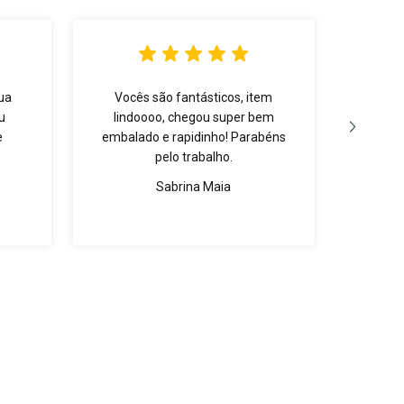
ua
Vocês são fantásticos, item
A pe
u
lindoooo, chegou super bem
que e
e
embalado e rapidinho! Parabéns
pelo trabalho.
Sabrina Maia