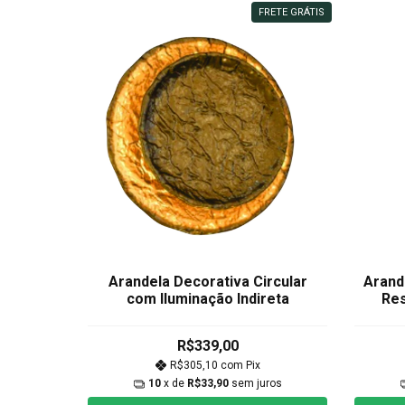
FRETE GRÁTIS
Arandela Decorativa Circular
Arand
com Iluminação Indireta
Res
R$339,00
R$305,10
com
Pix
10
x de
R$33,90
sem juros