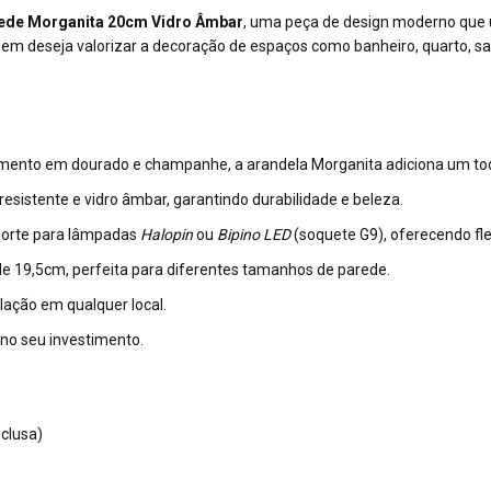
ede Morganita 20cm Vidro Âmbar
, uma peça de design moderno que u
uem deseja valorizar a decoração de espaços como banheiro, quarto, sala d
amento em dourado e champanhe, a arandela Morganita adiciona um toq
esistente e vidro âmbar, garantindo durabilidade e beleza.
orte para lâmpadas
Halopin
ou
Bipino LED
(soquete G9), oferecendo fle
e 19,5cm, perfeita para diferentes tamanhos de parede.
lação em qualquer local.
 no seu investimento.
clusa)