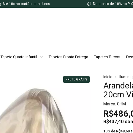
Até 10x no cartão sem Juros
Desconto de 10% no PI
Tapete Quarto Infantil
Tapetes Pronta Entrega
Tapetes Turcos
Dec
Início
Ilumina
FRETE GRÁTIS
Arandel
20cm V
Marca:
GHM
R$486,
R$437,40
co
10
x de
R$48,60
s