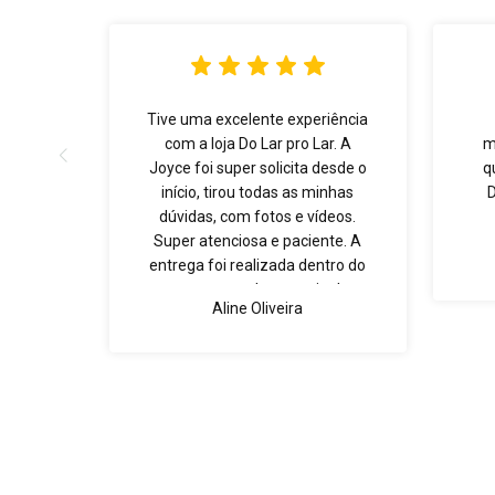
Tive uma excelente experiência
com a loja Do Lar pro Lar. A
m
Joyce foi super solicita desde o
q
início, tirou todas as minhas
dúvidas, com fotos e vídeos.
Super atenciosa e paciente. A
entrega foi realizada dentro do
prazo, e os produtos muito bem
Aline Oliveira
embalados. Super recomendo!