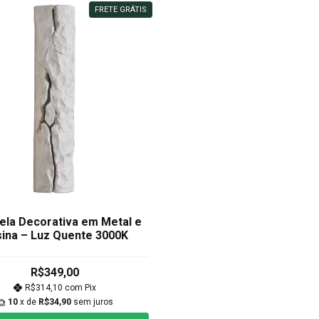
FRETE GRÁTIS
ela Decorativa em Metal e
ina – Luz Quente 3000K
R$349,00
R$314,10
com
Pix
10
x de
R$34,90
sem juros